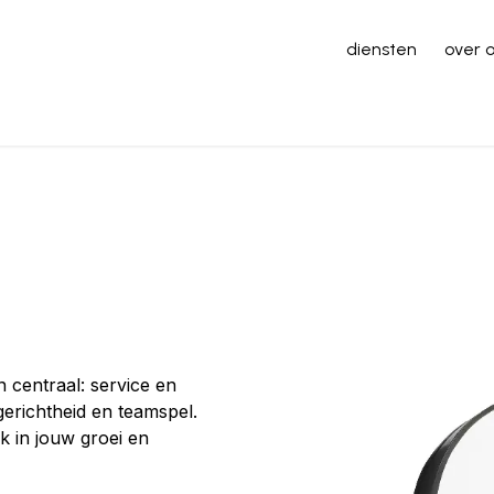
diensten
over 
industriële poorten
garagepoorten
 centraal: service en
gerichtheid en teamspel.
rk in jouw groei en