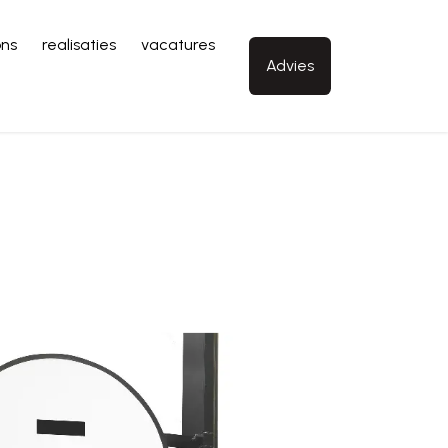
ons
realisaties
vacatures
Advies
accessoires en toebehoren